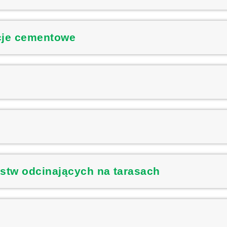
cje cementowe
rstw odcinających na tarasach