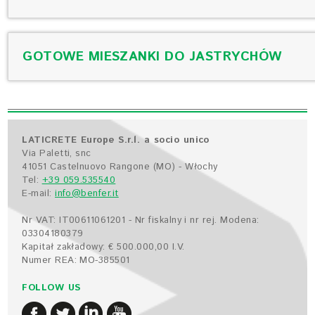
GOTOWE MIESZANKI DO JASTRYCHÓW
LATICRETE Europe S.r.l. a socio unico
Via Paletti, snc
41051 Castelnuovo Rangone (MO) - Włochy
Tel:
+39 059.535540
E-mail:
info@benfer.it
Nr VAT: IT00611061201 - Nr fiskalny i nr rej. Modena:
03304180379
Kapitał zakładowy: € 500.000,00 I.V.
Numer REA: MO-385501
FOLLOW US