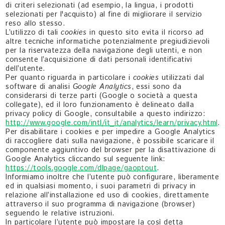
di criteri selezionati (ad esempio, la lingua, i prodotti
selezionati per l'acquisto) al fine di migliorare il servizio
reso allo stesso.
L’utilizzo di tali
cookies
in questo sito evita il ricorso ad
altre tecniche informatiche potenzialmente pregiudizievoli
per la riservatezza della navigazione degli utenti, e non
consente l’acquisizione di dati personali identificativi
dell’utente.
Per quanto riguarda in particolare i
cookies
utilizzati dal
software di analisi
Google Analytics
, essi sono da
considerarsi di terze parti (Google o società a questa
collegate), ed il loro funzionamento è delineato dalla
privacy policy di Google, consultabile a questo indirizzo:
http://www.google.com/intl/it_it/analytics/learn/privacy.html
.
Per disabilitare i cookies e per impedire a Google Analytics
di raccogliere dati sulla navigazione, è possibile scaricare il
componente aggiuntivo del browser per la disattivazione di
Google Analytics cliccando sul seguente link:
https://tools.google.com/dlpage/gaoptout
.
Informiamo inoltre che l’utente può configurare, liberamente
ed in qualsiasi momento, i suoi parametri di privacy in
relazione all’installazione ed uso di cookies, direttamente
attraverso il suo programma di navigazione (browser)
seguendo le relative istruzioni.
In particolare l’utente può impostare la così detta