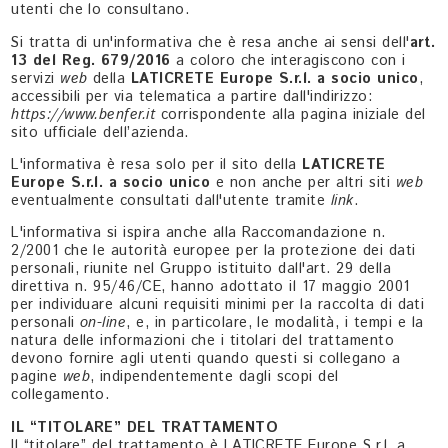
utenti che lo consultano.
Si tratta di un'informativa che è resa anche ai sensi dell'
art.
13 del Reg. 679/2016
a coloro che interagiscono con i
servizi
web
della
LATICRETE Europe S.r.l. a socio unico
,
accessibili per via telematica a partire dall'indirizzo:
https://www.benfer.it
corrispondente alla pagina iniziale del
sito ufficiale dell’azienda.
L'informativa è resa solo per il sito della
LATICRETE
Europe S.r.l. a socio unico
e non anche per altri siti
web
eventualmente consultati dall'utente tramite
link
.
L'informativa si ispira anche alla Raccomandazione n.
2/2001 che le autorità europee per la protezione dei dati
personali, riunite nel Gruppo istituito dall'art. 29 della
direttiva n. 95/46/CE, hanno adottato il 17 maggio 2001
per individuare alcuni requisiti minimi per la raccolta di dati
personali
on-line
, e, in particolare, le modalità, i tempi e la
natura delle informazioni che i titolari del trattamento
devono fornire agli utenti quando questi si collegano a
pagine
web
, indipendentemente dagli scopi del
collegamento.
IL “TITOLARE” DEL TRATTAMENTO
Il “titolare” del trattamento è LATICRETE Europe S.r.l. a