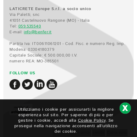
LATICRETE Europe S.r.l. a socio unico
Via Paletti, snc
41051 Castelnuovo Rangone (MO) - Italia
Tel:
059.535540
E-mail:
info@benfer.it
Partita Iva: IT00611061201 - Cod. Fisc. e numero Reg. Imp.
Modena: 03304180379
Capitale Sociale: € 500.000,00 I.V.
numero REA: MO-385501
FOLLOW US
Utilizziamo i cookie per assicurarti la migliore
esperienza sul sito. Per saperne di più e per
gestire i cookie, accedi alla
Cookie Policy
. Se
prosegui nella navigazione acconsenti all’utilizzo
dei cookie.
privacy & cookie policy
credits
Codice etico