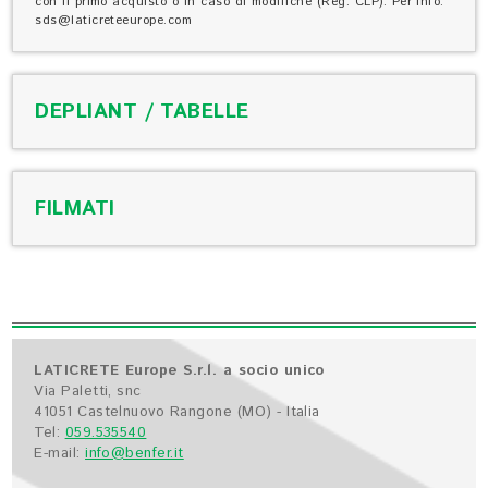
con il primo acquisto o in caso di modifiche (Reg. CLP). Per info:
sds@laticreteeurope.com
DEPLIANT / TABELLE
FILMATI
LATICRETE Europe S.r.l. a socio unico
Via Paletti, snc
41051 Castelnuovo Rangone (MO) - Italia
Tel:
059.535540
E-mail:
info@benfer.it