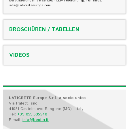
bei Änderungen versendet (CLP-Verordnung). Für Infos:
sds@laticreteeurope.com
BROSCHÜREN / TABELLEN
VIDEOS
LATICRETE Europe S.r.l. a socio unico
Via Paletti, snc
41051 Castelnuovo Rangone (MO) - Italy
Tel:
+39 059.535540
E-mail:
info@benfer.it