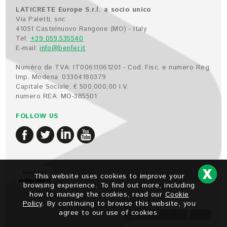
LATICRETE Europe S.r.l. a socio unico
Via Paletti, snc
41051 Castelnuovo Rangone (MO) - Italy
Tel:
+39 059.535540
E-mail:
info@benfer.it
Numéro de TVA: IT00611061201 - Cod. Fisc. e numero Reg.
Imp. Modena: 03304180379
Capitale Sociale: € 500.000,00 I.V.
numero REA: MO-385501
FOLLOW US
This website uses cookies to improve your
browsing experience. To find out more, including
how to manage the cookies, read our
Cookie
Policy
. By continuing to browse this website, you
agree to our use of cookies.
privacy & cookie policy
credits