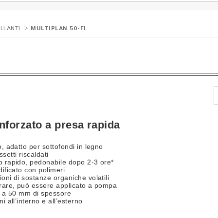
LLANTI
>
MULTIPLAN 50-FI
inforzato a presa rapida
o, adatto per sottofondi in legno
setti riscaldati
o rapido, pedonabile dopo 2-3 ore*
dificato con polimeri
oni di sostanze organiche volatili
orare, può essere applicato a pompa
 3 a 50 mm di spessore
ni all’interno e all’esterno