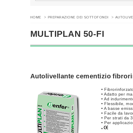
HOME
>
PREPARAZIONE DEI SOTTOFONDI
>
AUTOLIVE
MULTIPLAN 50-FI
Autolivellante cementizio fibror
• Fibrorinforzat
• Adatto per mas
• Ad induriment
• Flessibile, mo
• A basse emissi
• Facile da lav
• Per strati da
• Per applicazio
•