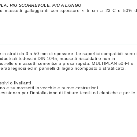
LA, PIÙ SCORREVOLE, PIÙ A LUNGO
i su massetti galleggianti con spessore ≤ 5 cm a 23°C e 50% d
e in strati da 3 a 50 mm di spessore. Le superfici compatibili sono 
dustriali tedeschi DIN 1045, massetti riscaldati e non in
iastrelle e massetti cementizi a presa rapida. MULTIPLAN 50-FI é
erati legnosi ed in pannelli di legno ricomposto o stratificato.
ivi o livellanti
legno e su massetti in vecchie e nuove costruzioni
esistenza per l’installazione di finiture tessili ed elastiche e per le