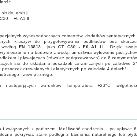
lność
 niskiej emisji
C30 – F6 A1 fl
pecjalnych wysokoodpornych cementów, dodatków syntetycznych 
wanych kruszyw do przygotowywania podkładów bez skurczu
a według
EN 13813
jako
CT C30 - F6 A1 fl.
Dzięki swoje
 wymieszaniu na budowie z wodą, umożliwia wylewanie jastrychó
odłożem i pływających (również podgrzewanych) do 8 centymetró
jących się do układania posadzek ceramicznych po zaledwie 2
 posadzek drewnianych i elastycznych po zaledwie 4 dniach*.
ętrznego i zewnętrznego.
la następujących warunków: temperatura +23°C, wilgotnoś
 i związanych z podłożem. Możliwość chodzenia – po upływie 6
Można pokrywać stare podłogi z kamienia naturalnego lub płytk