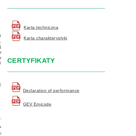
Karta techniczna
i
Karta charakterystyki
,
j
w
w
CERTYFIKATY
4
ć
Declaration of performance
GEV Emicode
*
i