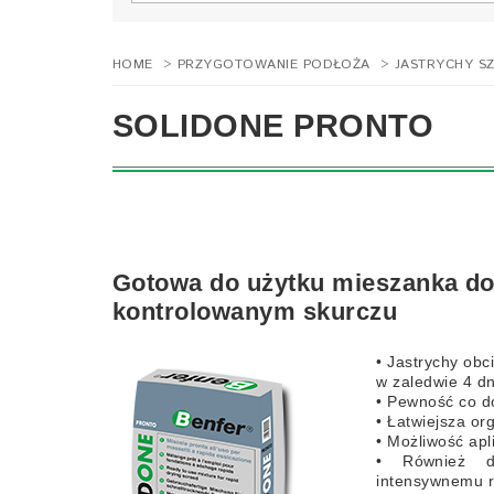
HOME
>
PRZYGOTOWANIE PODŁOŻA
>
JASTRYCHY S
SOLIDONE PRONTO
Gotowa do użytku mieszanka do 
kontrolowanym skurczu
• Jastrychy obc
w zaledwie 4 dn
• Pewność co d
• Łatwiejsza or
• Możliwość ap
• Również do
intensywnemu 