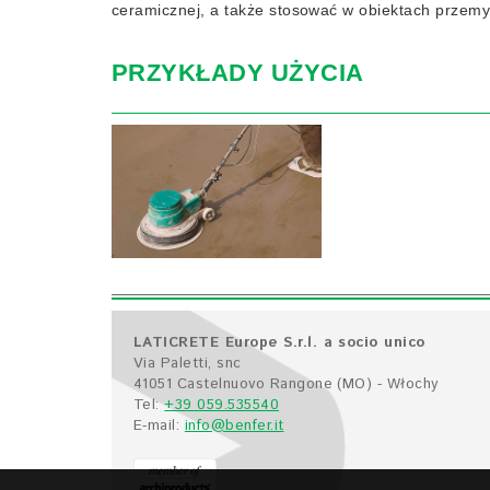
ceramicznej, a także stosować w obiektach przem
PRZYKŁADY UŻYCIA
LATICRETE Europe S.r.l. a socio unico
Via Paletti, snc
41051 Castelnuovo Rangone (MO) - Włochy
Tel:
+39 059.535540
E-mail:
info@benfer.it