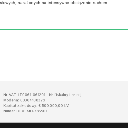
ysłowych, narażonych na intensywne obciążenie ruchem.
Nr VAT: IT00611061201 - Nr fiskalny i nr rej.
Modena: 03304180379
Kapitał zakładowy: € 500.000,00 I.V.
Numer REA: MO-385501