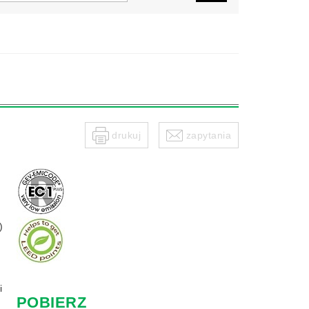
drukuj
zapytania
)
i
POBIERZ