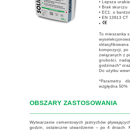
• Lepsza urabia
• Brak skurczu
• EC1: o bardzo
• EN 13813 CT 
•
To mieszanka s
wyselekcjono
sklasyfikowan
kompozycji, po
związanych z p
grubości, nada
godzinach* oraz
Do użytku wewn
*Parametry d
względna 50%
OBSZARY ZASTOSOWANIA
Wytwarzanie cementowych jastrychów pływających
godzin, ostateczne utwardzenie – po 4 dniach. 