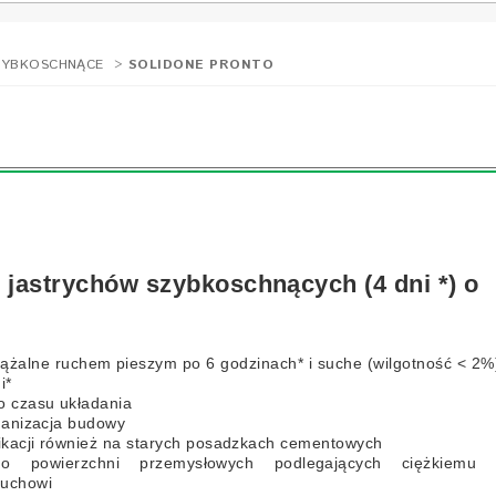
ZYBKOSCHNĄCE
>
SOLIDONE PRONTO
jastrychów szybkoschnących (4 dni *) o
iążalne ruchem pieszym po 6 godzinach* i suche (wilgotność < 2%
i*
o czasu układania
ganizacja budowy
likacji również na starych posadzkach cementowych
 powierzchni przemysłowych podlegających ciężkiemu 
ruchowi