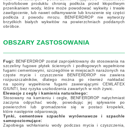
hydrofobowe produktu chronią podłoża przed kłopotliwym
przenikaniem wody, które może powodować wykwity i trwałe
zawilgocenie, lub nawet odłamywanie lub kruszenie się części
podłoża z powodu mrozu. BENFERDROP nie wytworzy
brzydkich białych wykwitów na powierzchniach poddanych
obróbce.
OBSZARY ZASTOSOWANIA
Fugi:
BENFERDROP został zaprojektowany do stosowania na
szczeliny fugowe płytek ściennych i podłogowych wypełnione
fugami cementowymi, szczególnie w miejscach narażonych na
częste mycie i czyszczenie
BENFERDROP nie zawiera
rozpuszczalników, dlatego można go również nakładać
na spoiny wypełnione fugami zawierającymi CEMLATEX
GIUNTI, bez ryzyka uszkodzenia zawartych w nich żywic.
Elewacje z cegły i kamienia naturalnego:
Stosowany na kamieniu i cegle, BENFERDROP natychmiast
zaczyna odpychać wodę, powodując jej spływanie po
powierzchni lub gromadzenie się w postaci kropelek,
które następnie odparowują.
Tynki, cementowe szpachle wyrównawcze i szpachle
samopoziomujące:
Zapobiega wchłanianiu wody podczas mycia i czyszczenia,