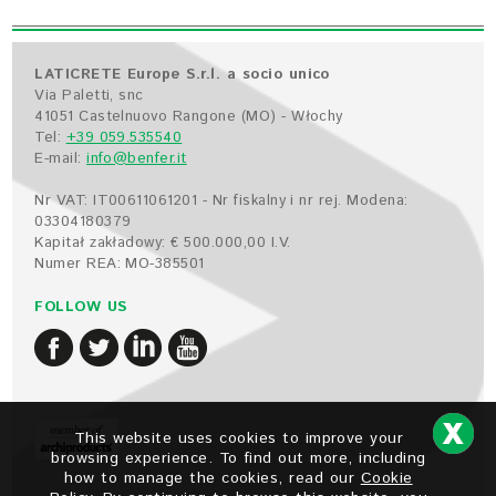
LATICRETE Europe S.r.l. a socio unico
Via Paletti, snc
41051 Castelnuovo Rangone (MO) - Włochy
Tel:
+39 059.535540
E-mail:
info@benfer.it
Nr VAT: IT00611061201 - Nr fiskalny i nr rej. Modena:
03304180379
Kapitał zakładowy: € 500.000,00 I.V.
Numer REA: MO-385501
FOLLOW US
This website uses cookies to improve your
browsing experience. To find out more, including
how to manage the cookies, read our
Cookie