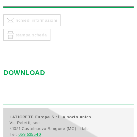
richiedi informazioni
stampa scheda
DOWNLOAD
LATICRETE Europe S.r.l. a socio unico
Via Paletti, snc
41051 Castelnuovo Rangone (MO) - Italia
Tel:
059.535540