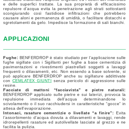
e delle superfici trattate. La sua proprietà di efficacissimo
repulsore d’acqua evita la penetrazione agli strati sottostanti
scongiurando così fastidiose infiltrazioni che potrebbero
causare aloni e permanenza di umidità, o facilitare distacchi e
sgretolamenti da gelo. Impedisce la formazione di sali bianchi.
APPLICAZIONI
Fughe:
BENFERDROP è stato studiato per l’applicazione sulle
fughe sigillate con i Sigillanti per fughe a base cementizia di
pavimentazioni e rivestimenti piastrellati soggetti a lavaggi
frequenti o dilavamenti, etc. Non essendo a base solvente, si
può applicare BENFERDROP anche su sigillature addittivate
con
CEMLATEX GIUNTI
senza pericolo di aggressione sulle
resine.
Facciate di mattoni “facciavista” e pietre naturali:
BENFERDROP applicato sulle pietre e sui laterizi, provoca la
repulsione immediata dell’acqua determinandone lo
scivolamento o il suo racchiudersi in caratteristiche “gocce” in
attesa dell’evaporazione.
Intonaci, rasature cementizie o livellate “a finire”:
Evita
l’assorbimento d’acqua dovuta a dilavamenti e lavaggi, rende
idrorepellenti rasature ed autolivellate lasciate al grezzo e ne
facilita la pulizia.