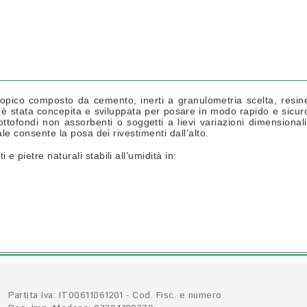
opico composto da cemento, inerti a granulometria scelta, resin
e è stata concepita e sviluppata per posare in modo rapido e sicur
ottofondi non assorbenti o soggetti a lievi variazioni dimensionali
ale consente la posa dei rivestimenti dall’alto.
 pietre naturali stabili all’umidità in:
Partita Iva: IT00611061201 - Cod. Fisc. e numero