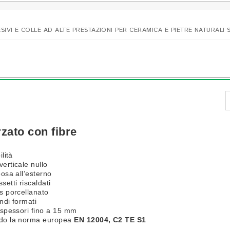
SIVI E COLLE AD ALTE PRESTAZIONI PER CERAMICA E PIETRE NATURALI S
rzato con fibre
ilità
erticale nullo
posa all’esterno
setti riscaldati
es porcellanato
ndi formati
n spessori fino a 15 mm
ndo la norma europea
EN 12004, C2 TE S1